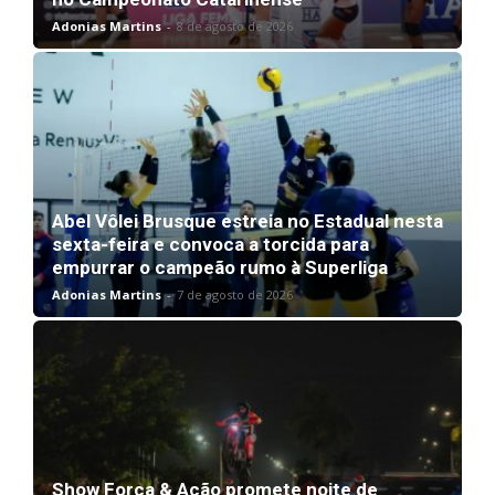
Adonias Martins
-
8 de agosto de 2026
Abel Vôlei Brusque estreia no Estadual nesta
sexta-feira e convoca a torcida para
empurrar o campeão rumo à Superliga
Adonias Martins
-
7 de agosto de 2026
Show Força & Ação promete noite de