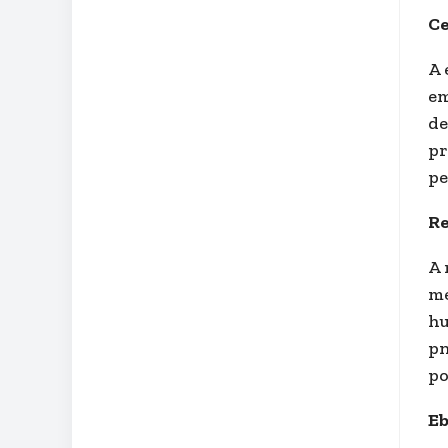
Ce
A 
em
de
pr
pe
Re
A 
me
hu
pn
po
Eb