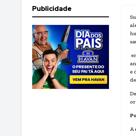
Publicidade
Su
al
hu
sa
en
an
e 
de
De
or
Po
A 