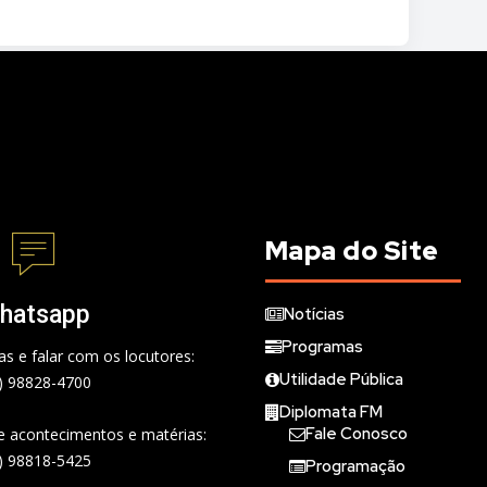
Mapa do Site
hatsapp
Notícias
Programas
s e falar com os locutores:
Utilidade Pública
) 98828-4700
Diplomata FM
Fale Conosco
de acontecimentos e matérias:
) 98818-5425
Programação