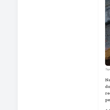
Tape
Na
do
re
pe