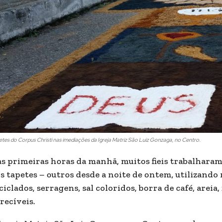
tes do Corpus Christi nas imediações da Igreja Matriz São Luiz Gonzaga, no Centro.
s primeiras horas da manhã, muitos fieis trabalharam
s tapetes – outros desde a noite de ontem, utilizando
ciclados, serragens, sal coloridos, borra de café, areia
recíveis.