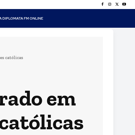
A DIPLOMATA FM ONLINE
s católicas
brado em
católicas