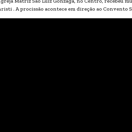
Igreja Matriz São Luiz Gonzaga, no Centro, recebeu mu
risti . A procissão acontece em direção ao Convento 