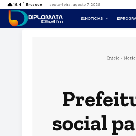
C
16.4
Brusque
sexta-feira, agosto 7, 2026
NOTÍCIAS
PROGR
Início
Notíc
Prefeit
social p