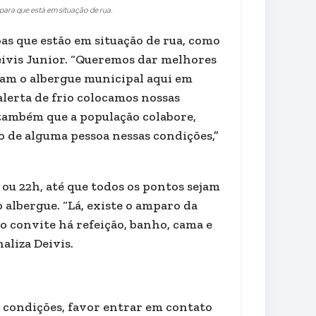
 para que está em situação de rua.
oas que estão em situação de rua, como
Deivis Junior. “Queremos dar melhores
aram o albergue municipal aqui em
lerta de frio colocamos nossas
também que a população colabore,
 de alguma pessoa nessas condições,”
 ou 22h, até que todos os pontos sejam
 albergue. “Lá, existe o amparo da
 o convite há refeição, banho, cama e
aliza Deivis.
 condições, favor entrar em contato