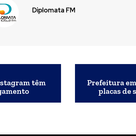
Diplomata FM
nstagram têm
Prefeitura em
egamento
placas de 