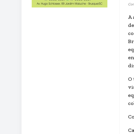
Com 
A 
de
co
Br
eq
en
di
O 
vi
eq
co
Co
Ca