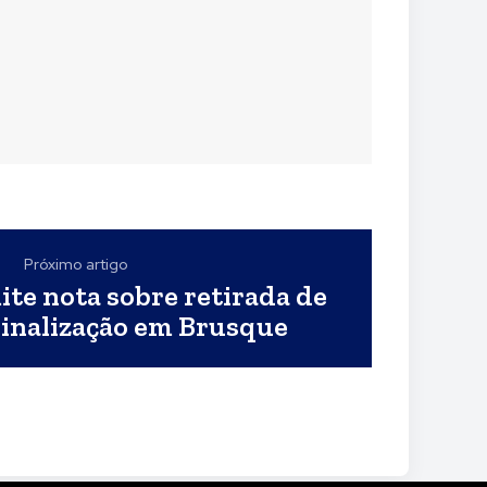
Próximo artigo
ite nota sobre retirada de
sinalização em Brusque