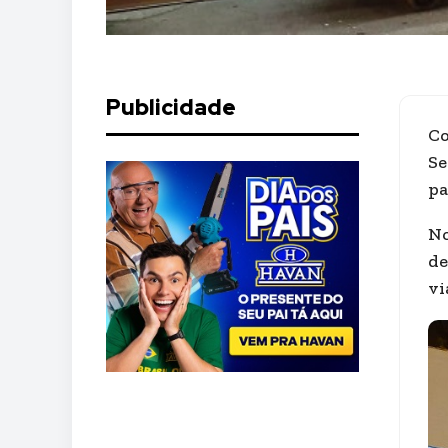
Publicidade
Co
Se
pa
No
de
vi