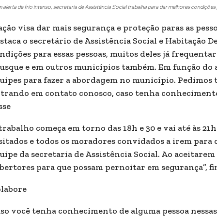
alerta de frio intenso, secretaria de Assistência Social trabalha para dar melhores condições
ação visa dar mais segurança e proteção paras as pess
staca o secretário de Assistência Social e Habitação 
ndições para essas pessoas, muitos deles já frequent
usque e em outros municípios também. Em função do a
uipes para fazer a abordagem no município. Pedimos 
trando em contato conosco, caso tenha conhecimento
sse
trabalho começa em torno das 18h e 30 e vai até às 21h
sitados e todos os moradores convidados a irem para o
uipe da secretaria de Assistência Social. Ao aceitarem
bertores para que possam pernoitar em segurança”, fin
labore
so você tenha conhecimento de alguma pessoa nessas