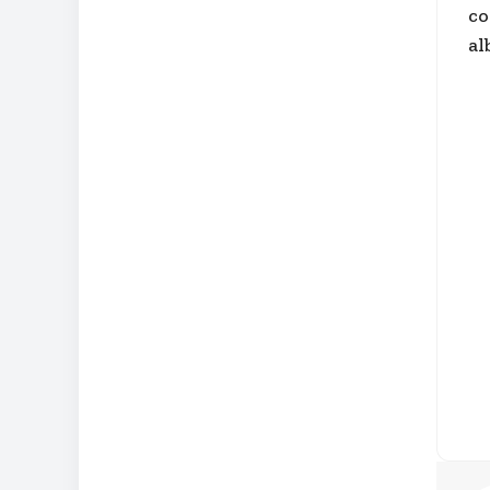
co
al