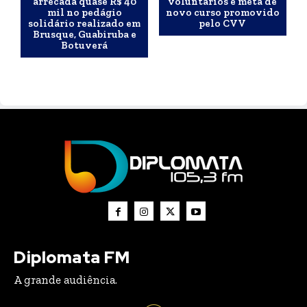
arrecada quase R$ 40
voluntários é meta de
mil no pedágio
novo curso promovido
solidário realizado em
pelo CVV
Brusque, Guabiruba e
Botuverá
Diplomata FM
A grande audiência.