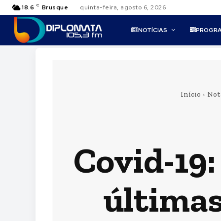
C
18.6
Brusque
quinta-feira, agosto 6, 2026
NOTÍCIAS
PROGR
Início
Not
Covid-19:
última