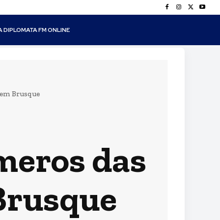
A DIPLOMATA FM ONLINE
s em Brusque
úmeros das
Brusque