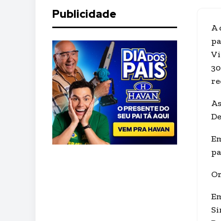
Publicidade
A 
pa
Vi
30
re
As
De
Em
pa
Or
Em
Si