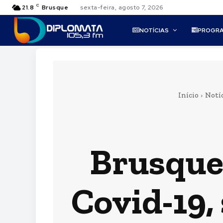
C
21.8
Brusque
sexta-feira, agosto 7, 2026
NOTÍCIAS
PROGR
Início
Notí
Brusque 
Covid-19,