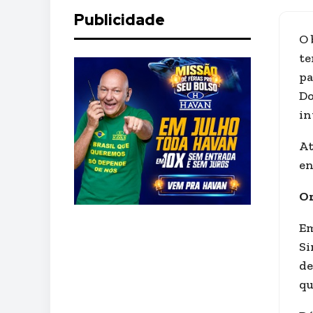
Publicidade
O 
te
pa
Do
in
At
en
Or
Em
Si
de
qu