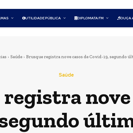
AMAS
UTILIDADE PÚBLICA
DIPLOMATA FM
OUÇA 
cias
Saúde
Brusque registra nove casos de Covid-19, segundo ú
Saúde
registra nove
 segundo últi