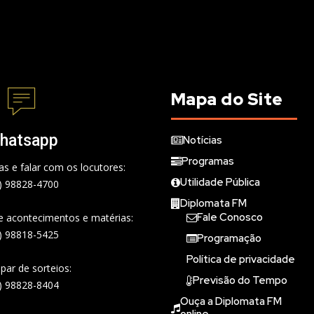
Mapa do Site
hatsapp
Notícias
Programas
s e falar com os locutores:
Utilidade Pública
) 98828-4700
Diplomata FM
Fale Conosco
de acontecimentos e matérias:
) 98818-5425
Programação
Política de privacidade
ipar de sorteios:
Previsão do Tempo
) 98828-8404
Ouça a Diplomata FM