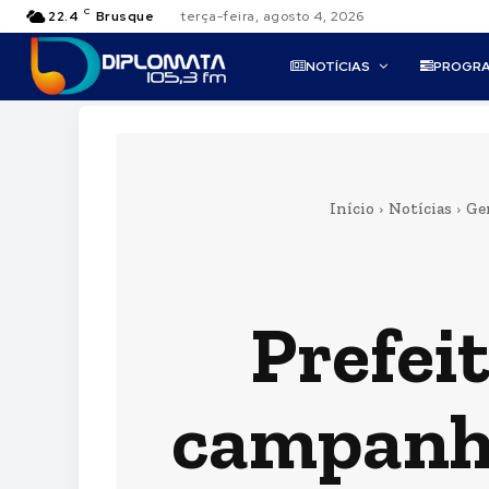
C
22.4
Brusque
terça-feira, agosto 4, 2026
NOTÍCIAS
PROGR
Início
Notícias
Ge
Prefei
campanha