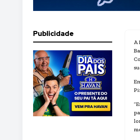
Publicidade
A 
Ba
Co
su
Em
Pi
“E
pa
lo
mo