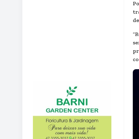
Po
tr
de
“R
se
pr
co