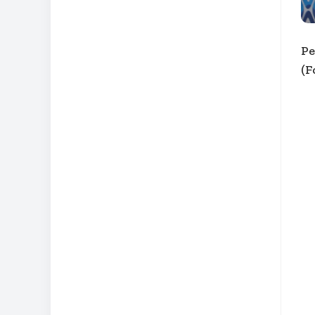
Pe
(F