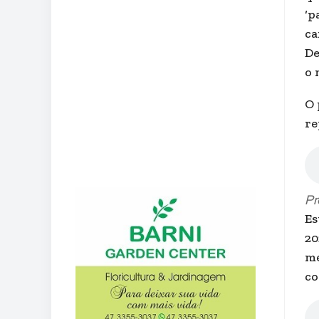
‘p
ca
De
o 
O 
re
Pr
Es
20
me
co