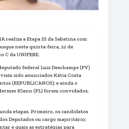
 realiza a Etapa III da Sabatina com
sque nesta quinta-feira, 22 de
oco C da UNIFEBE.
 deputado federal Luiz Deschamps (PV)
aviam sido anunciados Kátia Costa
Santos (REPUBLICANOS); e ainda o
 Hermes Klann (PL) foram convidados,
gunda etapas. Primeiro, os candidatos
os Deputados ou cargo majoritário;
tar e quais as estratégias para