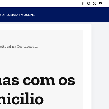
A DIPLOMATA FM ONLINE
itoral na Comarca de...
as com os
icilio