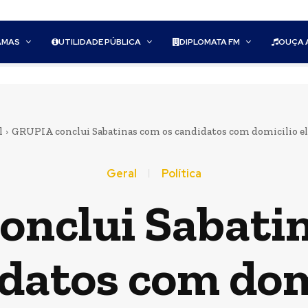
AMAS
UTILIDADE PÚBLICA
DIPLOMATA FM
OUÇA 
l
GRUPIA conclui Sabatinas com os candidatos com domicilio ele
Geral
Política
nclui Sabatin
datos com dom