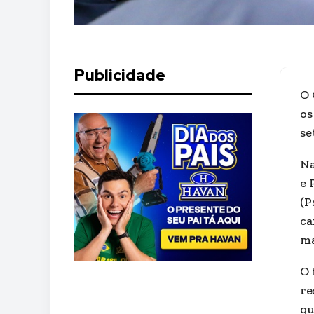
Publicidade
O 
os
se
Na
e 
(P
ca
ma
O 
re
qu