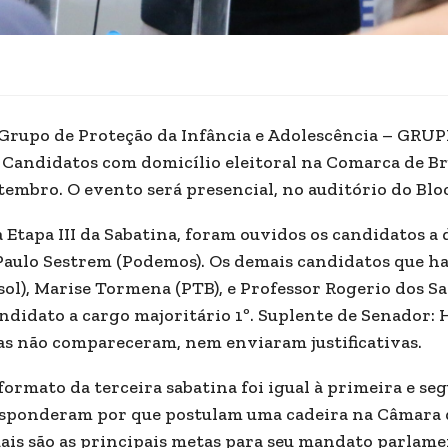
Grupo de Proteção da Infância e Adolescência – GRUPIA
 Candidatos com domicílio eleitoral na Comarca de Bru
tembro. O evento será presencial, no auditório do Bl
 Etapa III da Sabatina, foram ouvidos os candidatos a
Paulo Sestrem (Podemos). Os demais candidatos que h
sol), Marise Tormena (PTB), e Professor Rogerio dos 
ndidato a cargo majoritário 1º. Suplente de Senador:
s não compareceram, nem enviaram justificativas.
formato da terceira sabatina foi igual à primeira e se
sponderam por que postulam uma cadeira na Câmara d
ais são as principais metas para seu mandato parlamen