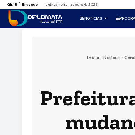
C
18
Brusque
quinta-feira, agosto 6, 2026
NOTÍCIAS
PROGR
Início
Notícias
Gera
Prefeitur
mudanç