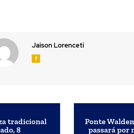
Jaison Lorenceti
za tradicional
Ponte Waldem
ado, 8
passará por 