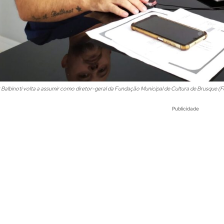
r Balbinoti volta a assumir como diretor-geral da Fundação Municipal de Cultura de Brusque
Publicidade