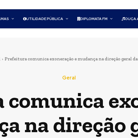
AMAS
UTILIDADE PÚBLICA
DIPLOMATA FM
OUÇA 
l
Prefeitura comunica exoneração e mudança na direção geral da 
Geral
a comunica ex
a na direção g