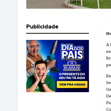
Publicidade
No
A 
ex
Br
pa
Em
Se
Ge
De
Fu
Co