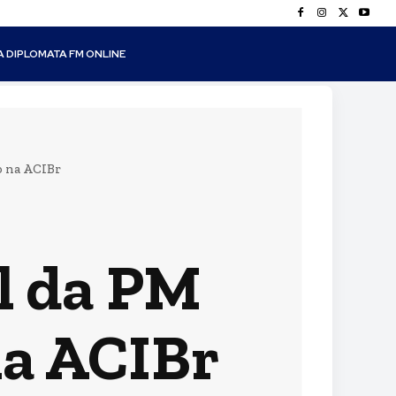
A DIPLOMATA FM ONLINE
o na ACIBr
l da PM
na ACIBr