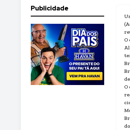
Publicidade
Um
(A
re
O 
Al
te
Br
Br
de
O 
re
ci
Mo
Br
do