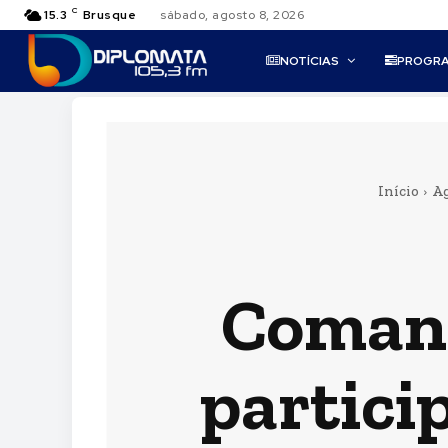
C
15.3
Brusque
sábado, agosto 8, 2026
NOTÍCIAS
PROGR
Início
A
Comand
partici