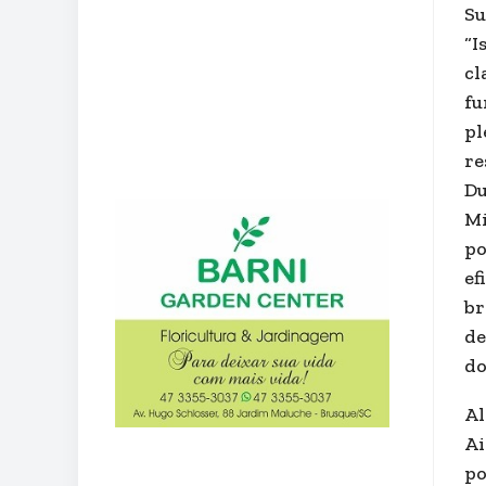
Su
“I
cl
fu
pl
re
Du
Mi
po
ef
br
de
do
Al
Ai
po