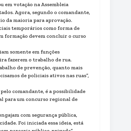
rou em votação na Assembleia
putados. Agora, segundo o comandante,
io da maioria para aprovação.
ciais temporários como forma de
s em formação devem concluir o curso
ariam somente em funções
ira fazerem o trabalho de rua.
trabalho de prevenção, quanto mais
isamos de policiais ativos nas ruas”,
pelo comandante, é a possibilidade
tal para um concurso regional de
e engajam com segurança pública,
dade. Foi iniciada essa ideia, está
 com parceria público-privada”.