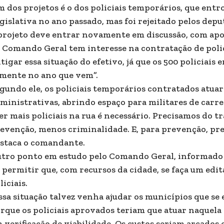
 dos projetos é o dos policiais temporários, que ent
gislativa no ano passado, mas foi rejeitado pelos de
projeto deve entrar novamente em discussão, com apo
 Comando Geral tem interesse na contratação de poli
tigar essa situação do efetivo, já que os 500 policiai
mente no ano que vem”.
gundo ele, os policiais temporários contratados atu
ministrativas, abrindo espaço para militares de carre
er mais policiais na rua é necessário. Precisamos do 
evenção, menos criminalidade. E, para prevenção, prec
staca o comandante.
tro ponto em estudo pelo Comando Geral, informado 
 permitir que, com recursos da cidade, se faça um edi
liciais.
ssa situação talvez venha ajudar os municípios que s
rque os policiais aprovados teriam que atuar naquela ci
 verificação de viabilidade. Os custos seriam arcados