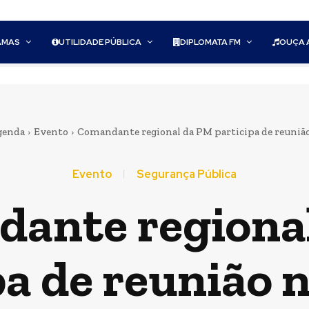
AMAS
UTILIDADE PÚBLICA
DIPLOMATA FM
OUÇA 
genda
Evento
Comandante regional da PM participa de reuniã
Evento
Segurança Pública
ante regiona
pa de reunião 