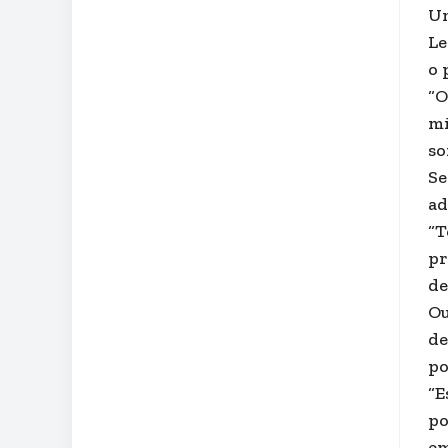
Um
Le
o 
“O
mi
so
Se
ad
“T
pr
de
Ou
de
po
“E
po
em