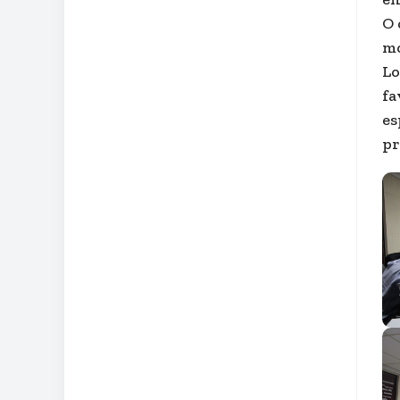
O 
mo
Lo
fa
es
pr