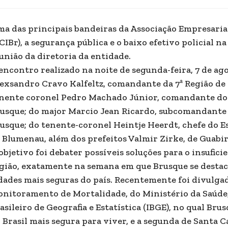
a das principais bandeiras da Associação Empresaria
CIBr), a segurança pública e o baixo efetivo policial n
união da diretoria da entidade.
encontro realizado na noite de segunda-feira, 7 de ag
exsandro Cravo Kalfeltz, comandante da 7ª Região de P
nente coronel Pedro Machado Júnior, comandante do 1
usque; do major Marcio Jean Ricardo, subcomandante d
usque; do tenente-coronel Heintje Heerdt, chefe do 
 Blumenau, além dos prefeitos Valmir Zirke, de Guabiru
objetivo foi debater possíveis soluções para o insufici
gião, exatamente na semana em que Brusque se destac
dades mais seguras do país. Recentemente foi divulgad
nitoramento de Mortalidade, do Ministério da Saúde,
asileiro de Geografia e Estatística (IBGE), no qual Br
 Brasil mais segura para viver, e a segunda de Santa C