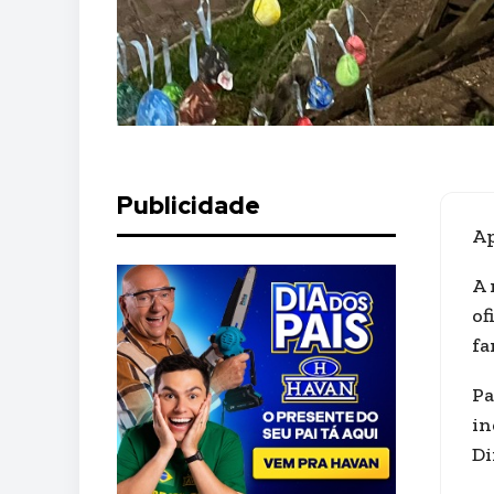
Publicidade
Ap
A 
of
fa
Pa
in
Di