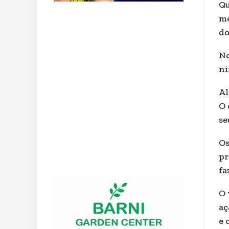
Qu
me
do
No
ni
Al
O 
se
Os
pr
fa
O 
aç
e 