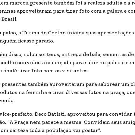
em marcou presente também foi a realeza adulta e a r
ninas aproveitaram para tirar foto com a galera e con
 Brasil.
 palco, a Turma do Coelho iniciou suas apresentaçõe
nguém ficasse parado.
ém disso, rolou sorteios, entrega de bala, sementes de
coelho convidou a criançada para subir no palco e reme
u chalé tirar foto com os visitantes.
 presentes também aproveitaram para saborear um ch
odutos na feirinha e tirar diversas fotos na praça, q
zenda.
vice-prefeito, Deco Batisti, aproveitou para convidar 
ão. “A Praça nem parece a mesma. Convidem seus amigos,
com certeza toda a população vai gostar”.