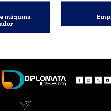
e máquina,
Empr
tador