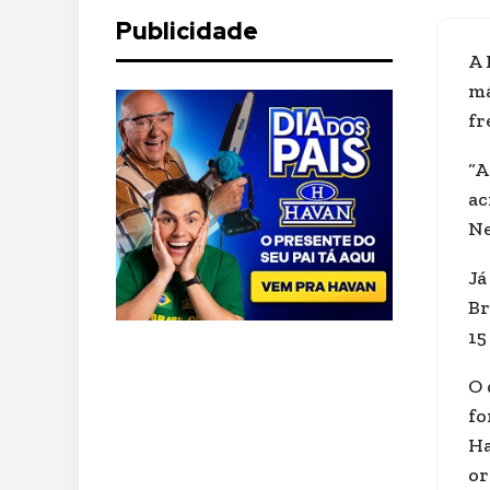
Publicidade
A 
má
fr
“A
ac
Ne
Já
Br
15
O 
fo
Ha
or