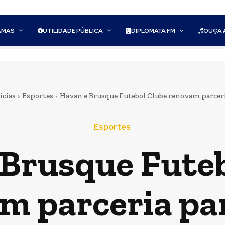
AMAS
UTILIDADE PÚBLICA
DIPLOMATA FM
OUÇA 
ícias
Esportes
Havan e Brusque Futebol Clube renovam parceri
Esportes
 Brusque Futeb
m parceria pa