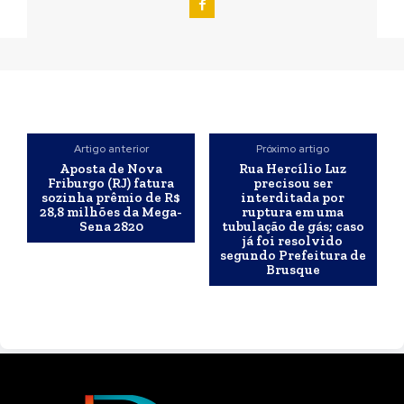
Artigo anterior
Próximo artigo
Aposta de Nova
Rua Hercílio Luz
Friburgo (RJ) fatura
precisou ser
sozinha prêmio de R$
interditada por
28,8 milhões da Mega-
ruptura em uma
Sena 2820
tubulação de gás; caso
já foi resolvido
segundo Prefeitura de
Brusque