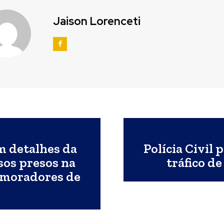
Jaison Lorenceti
m detalhes da
Polícia Civil
sos presos na
tráfico d
o moradores de