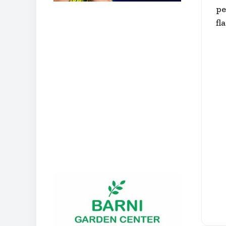
pe
fl