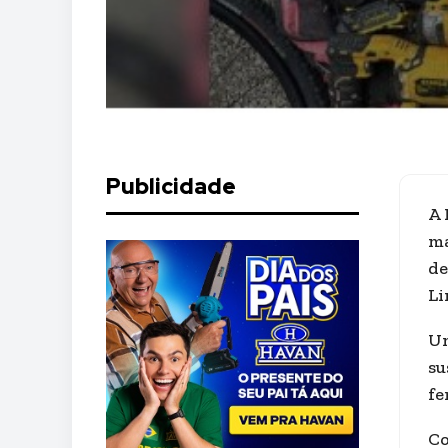
Publicidade
A 
ma
de
Li
Um
su
fe
Co