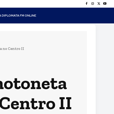
A DIPLOMATA FM ONLINE
a no Centro II
 motoneta
Centro II