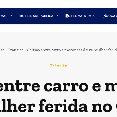
AMAS
UTILIDADE PÚBLICA
DIPLOMATA FM
OUÇA 
ias
Trânsito
Colisão entre carro e motoneta deixa mulher ferid
Trânsito
entre carro e
lher ferida no 