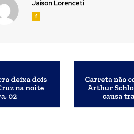
Jaison Lorenceti
rro deixa dois
Carreta não c
Cruz na noite
Arthur Schlos
a, 02
causa tr