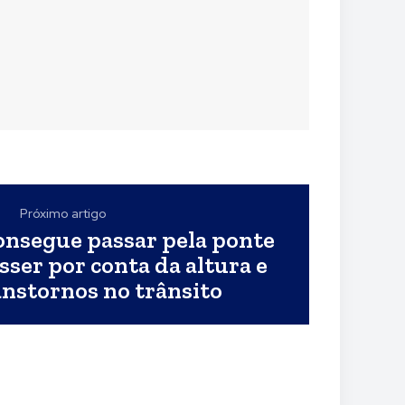
Próximo artigo
onsegue passar pela ponte
ser por conta da altura e
anstornos no trânsito