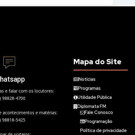
Mapa do Site
hatsapp
Notícias
Programas
s e falar com os locutores:
Utilidade Pública
) 98828-4700
Diplomata FM
Fale Conosco
de acontecimentos e matérias:
) 98818-5425
Programação
Política de privacidade
ipar de sorteios: