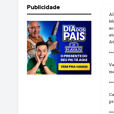
Publicidade
Al
Mã
ac
at
At
**
Va
ma
**
Ca
pr
**