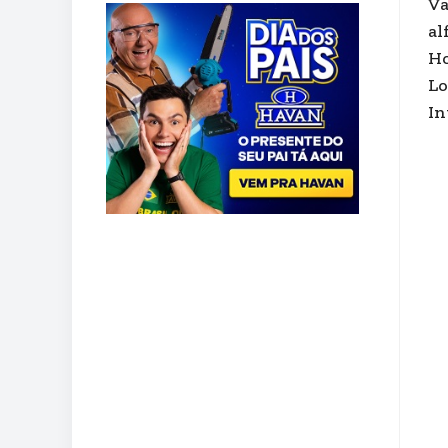
Va
al
Ho
Lo
In