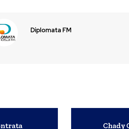
Diplomata FM
ntrata
Chady C