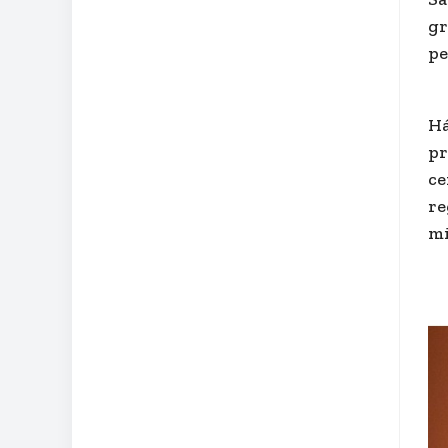
gr
pe
Há
pr
ce
re
mi