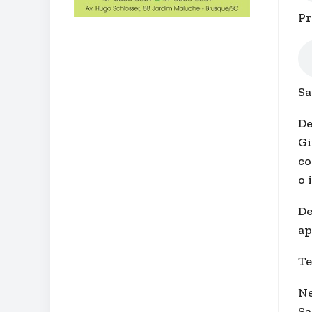
Pr
Sa
De
Gi
co
o 
De
ap
Te
Ne
Sa