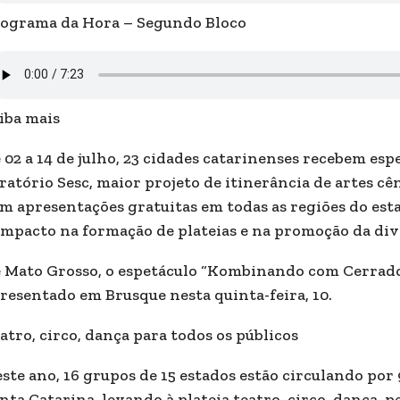
ograma da Hora – Segundo Bloco
iba mais
 02 a 14 de julho, 23 cidades catarinenses recebem esp
ratório Sesc, maior projeto de itinerância de artes cên
m apresentações gratuitas em todas as regiões do est
impacto na formação de plateias e na promoção da dive
 Mato Grosso, o espetáculo “Kombinando com Cerrado”
resentado em Brusque nesta quinta-feira, 10.
atro, circo, dança para todos os públicos
ste ano, 16 grupos de 15 estados estão circulando por 
nta Catarina, levando à plateia teatro, circo, dança, p