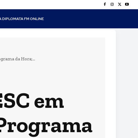
A DIPLOMATA FM ONLINE
grama da Hora;...
SESC em
 Programa