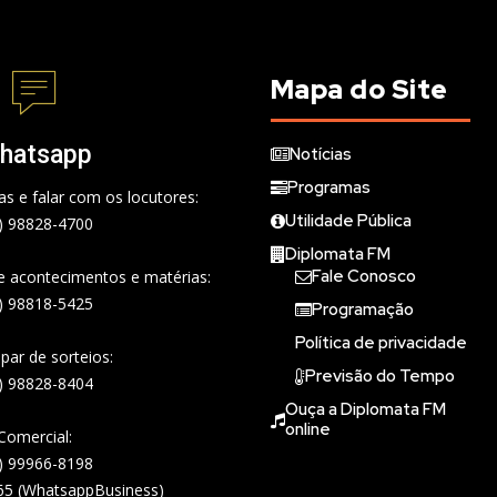
Mapa do Site
hatsapp
Notícias
Programas
s e falar com os locutores:
Utilidade Pública
) 98828-4700
Diplomata FM
Fale Conosco
de acontecimentos e matérias:
) 98818-5425
Programação
Política de privacidade
ipar de sorteios:
Previsão do Tempo
) 98828-8404
Ouça a Diplomata FM
online
Comercial:
) 99966-8198
65 (WhatsappBusiness)