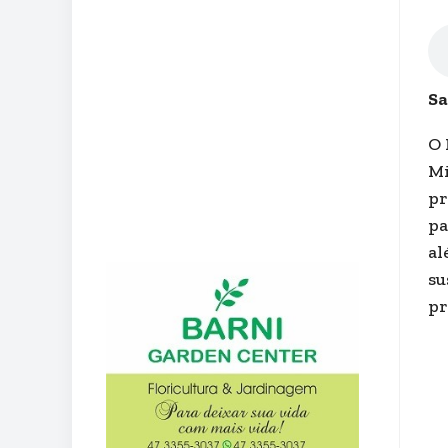
Sa
O 
Mi
pr
pa
al
su
pr