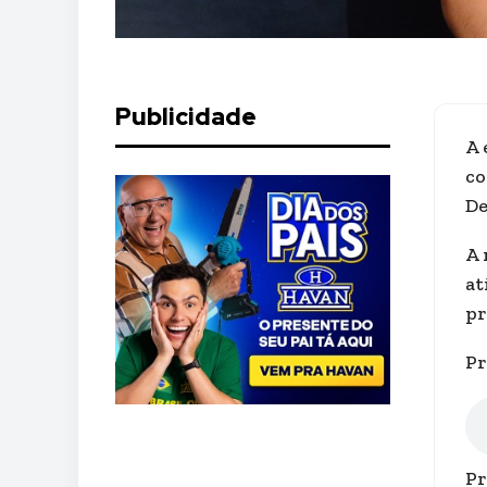
Publicidade
A 
co
De
A 
at
pr
Pr
Pr