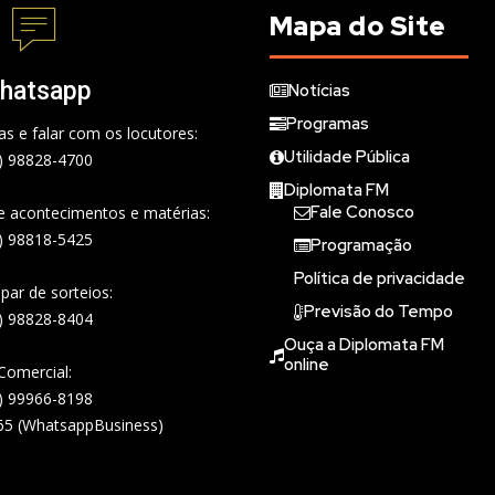
Mapa do Site
hatsapp
Notícias
Programas
s e falar com os locutores:
Utilidade Pública
) 98828-4700
Diplomata FM
Fale Conosco
de acontecimentos e matérias:
) 98818-5425
Programação
Política de privacidade
ipar de sorteios:
Previsão do Tempo
) 98828-8404
Ouça a Diplomata FM
online
Comercial:
) 99966-8198
65 (WhatsappBusiness)