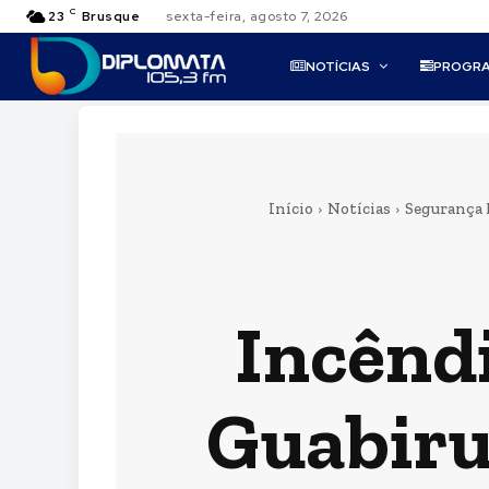
C
23
Brusque
sexta-feira, agosto 7, 2026
NOTÍCIAS
PROGR
Início
Notícias
Segurança 
Incênd
Guabirub