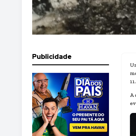
Publicidade
Um
mo
11.
A 
ev