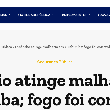
AMAS
UTILIDADE PÚBLICA
DIPLOMATA FM
OUÇA 
Pública
Incêndio atinge malharia em Guabiruba; fogo foi controla
Segurança Pública
io atinge malh
a; fogo foi c