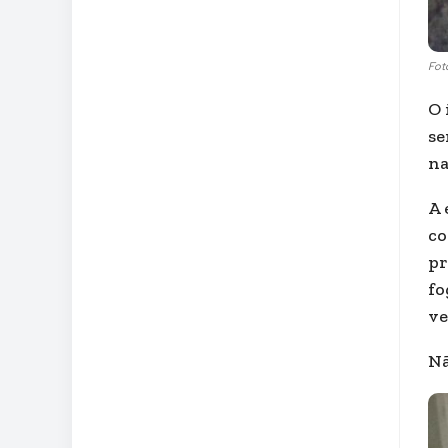
Fot
O 
se
na
A 
co
pr
fo
ve
Nã