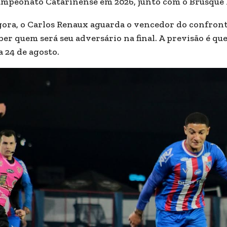
mpeonato Catarinense em 2026, junto com o Brusque 
gora, o Carlos Renaux aguarda o vencedor do confron
ber quem será seu adversário na final. A previsão é que
a 24 de agosto.