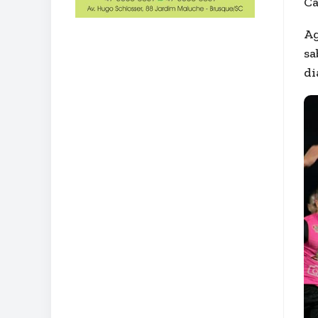
Ca
​A
sa
di