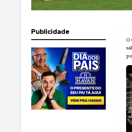
Publicidade
O 
sá
po