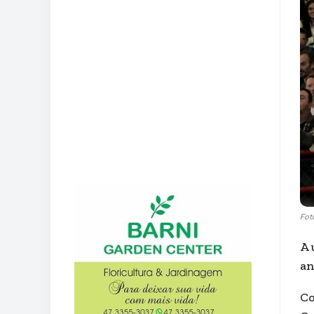
Fot
A 
an
Co