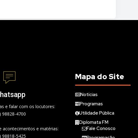
Mapa do Site
hatsapp
Notícias
Programas
s e falar com os locutores:
Utilidade Pública
) 98828-4700
Diplomata FM
Fale Conosco
de acontecimentos e matérias:
) 98818-5425
Programação