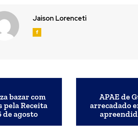
Jaison Lorenceti
za bazar com
APAE de G
 pela Receita
arrecadado e
6 de agosto
apreendida