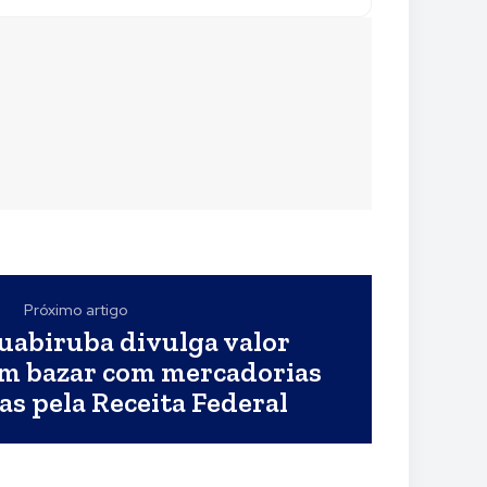
Próximo artigo
uabiruba divulga valor
m bazar com mercadorias
s pela Receita Federal