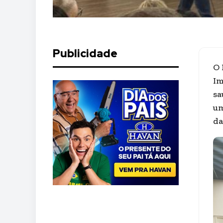
Publicidade
O 
Im
sa
um
da