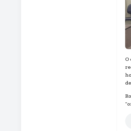
O 
re
ho
de
Ro
“o