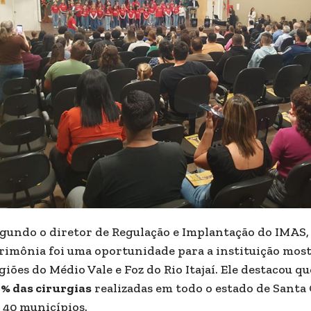
gundo o diretor de Regulação e Implantação do IMAS
rimônia foi uma oportunidade para a instituição most
giões do Médio Vale e Foz do Rio Itajaí. Ele destacou q
% das cirurgias
realizadas em todo o estado de Santa
 40 municípios.