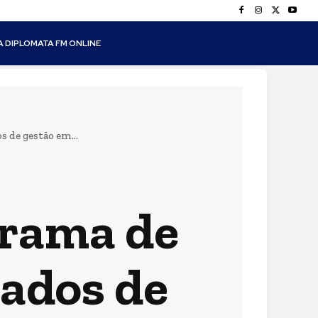
A DIPLOMATA FM ONLINE
 de gestão em...
grama de
tados de