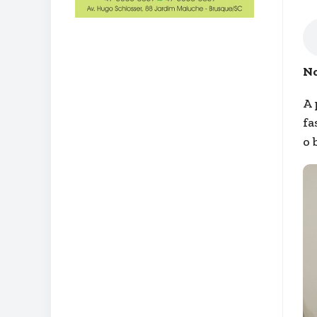
No
A 
fa
o 