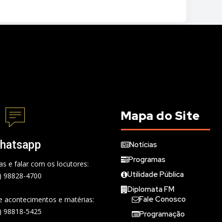
Mapa do Site
hatsapp
Notícias
Programas
s e falar com os locutores:
Utilidade Pública
) 98828-4700
Diplomata FM
Fale Conosco
de acontecimentos e matérias:
) 98818-5425
Programação