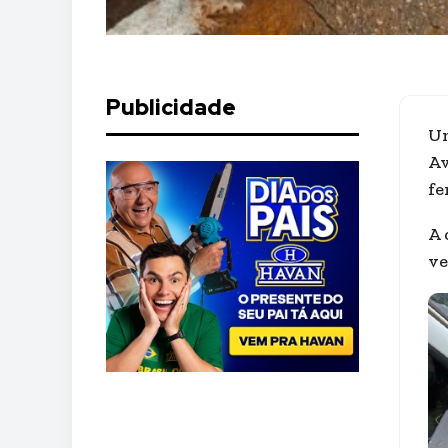
Publicidade
Um
Av
fe
A 
ve