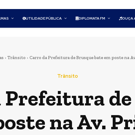
AMAS
UTILIDADE PÚBLICA
DIPLOMATA FM
OUÇA 
as
Trânsito
Carro da Prefeitura de Brusque bate em poste na Av.
Trânsito
 Prefeitura d
oste na Av. P