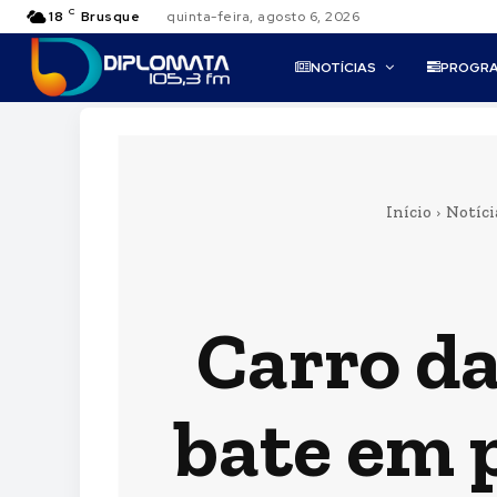
C
18
Brusque
quinta-feira, agosto 6, 2026
NOTÍCIAS
PROGR
Início
Notíci
Carro da
bate em p