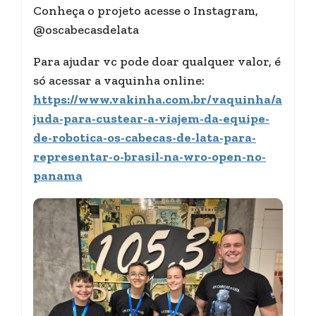
Conheça o projeto acesse o Instagram,
@oscabecasdelata
Para ajudar vc pode doar qualquer valor, é
só acessar a vaquinha online:
https://www.vakinha.com.br/vaquinha/a
juda-para-custear-a-viajem-da-equipe-
de-robotica-os-cabecas-de-lata-para-
representar-o-brasil-na-wro-open-no-
panama