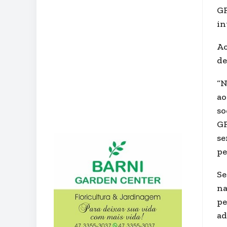
GR
in
Ao
de
“N
ao
so
GR
se
pe
Se
na
pe
ad