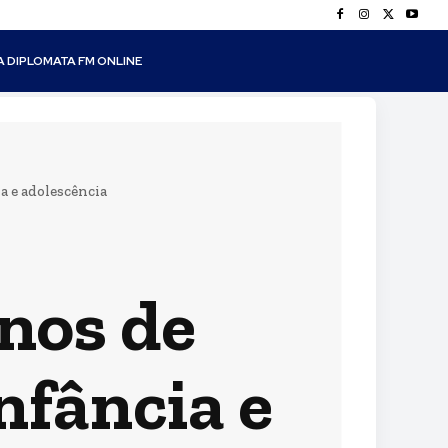
A DIPLOMATA FM ONLINE
a e adolescência
nos de
nfância e