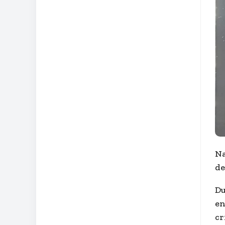
Na
de
Du
en
cr