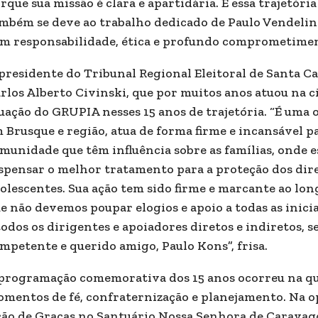
rque sua missão é clara e apartidária. E essa trajetóri
mbém se deve ao trabalho dedicado de Paulo Vendeli
m responsabilidade, ética e profundo comprometiment
presidente do Tribunal Regional Eleitoral de Santa C
rlos Alberto Civinski, que por muitos anos atuou na 
uação do GRUPIA nesses 15 anos de trajetória. “É uma 
 Brusque e região, atua de forma firme e incansável p
munidade que têm influência sobre as famílias, onde es
spensar o melhor tratamento para a proteção dos dire
olescentes. Sua ação tem sido firme e marcante ao long
e não devemos poupar elogios e apoio a todas as inici
todos os dirigentes e apoiadores diretos e indiretos,
mpetente e querido amigo, Paulo Kons”, frisa.
programação comemorativa dos 15 anos ocorreu na qua
mentos de fé, confraternização e planejamento. Na o
ão de Graças no Santuário Nossa Senhora de Caravagg