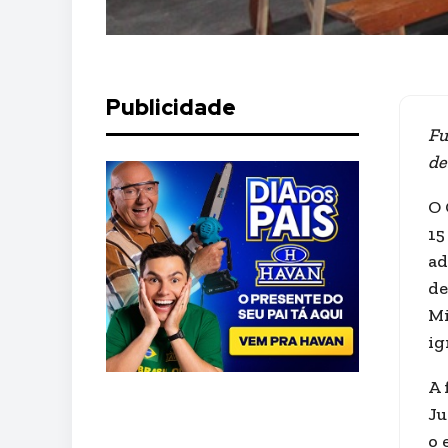
Publicidade
Fu
de
O 
15
ad
de
Mi
ig
A 
Ju
o 