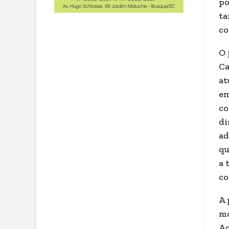
po
ta
co
O 
Ca
at
em
co
di
ad
qu
a 
co
A 
mo
Aç