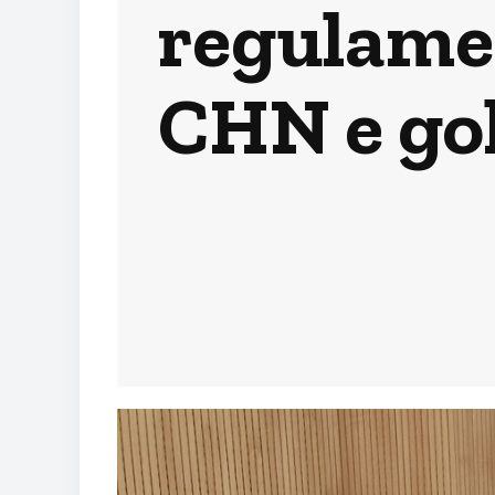
regulame
CHN e go