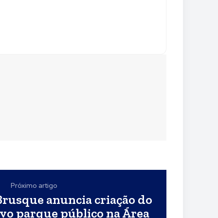
Próximo artigo
Brusque anuncia criação do
o parque público na Área