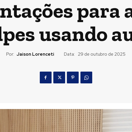
ntações para a
lpes usando au
Por:
Jaison Lorenceti
Data:
29 de outubro de 2025