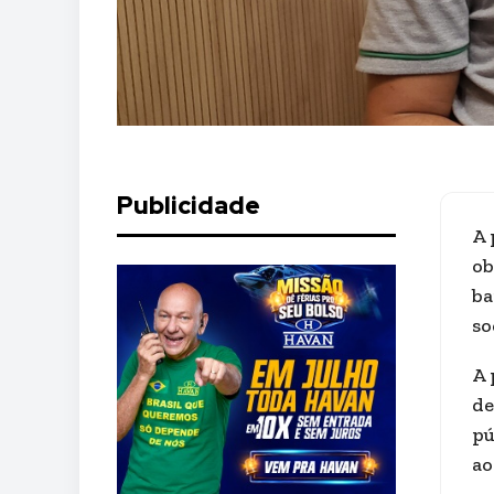
Publicidade
A 
ob
ba
so
A 
de
pú
ao