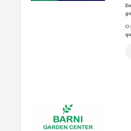
Em
go
O 
qu