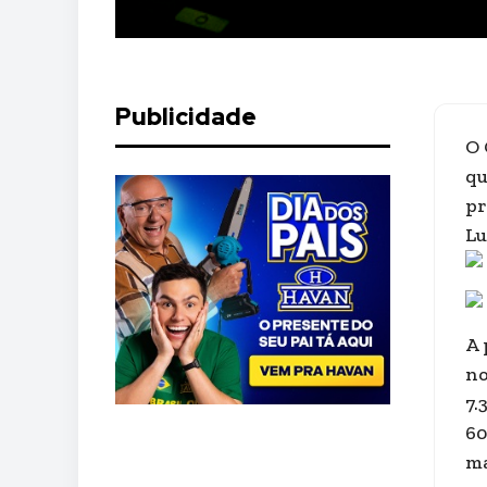
Publicidade
O 
qu
pr
Lu
A 
no
7.
60
ma