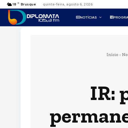
C
18
Brusque
quinta-feira, agosto 6, 2026
NOTÍCIAS
PROGR
Início
No
IR: 
permanen