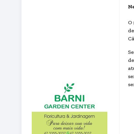
Ne
O 
de
Câ
Se
de
at
se
s