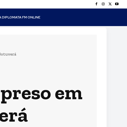
A DIPLOMATA FM ONLINE
 Botuverá
a preso em
erá