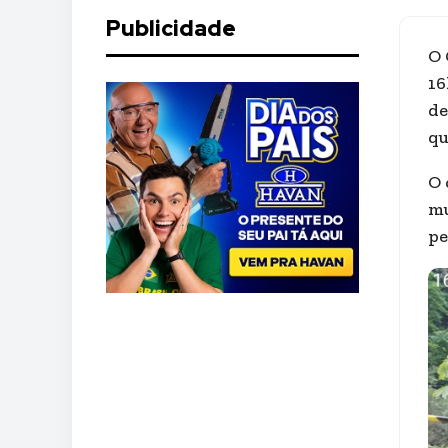
Publicidade
O 
16
de
qu
O 
mu
pe