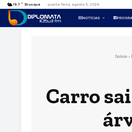
C
19.7
Brusque
quarta-feira, agosto 5, 2026
NOTÍCIAS
PROGR
Início
Carro sai
ár