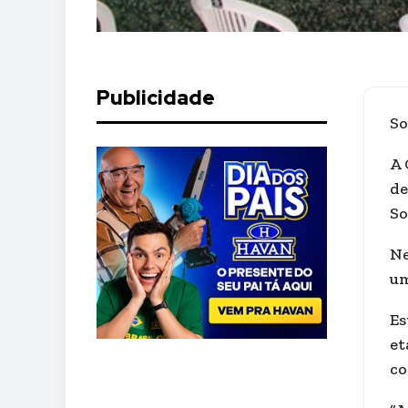
Publicidade
So
A 
de
So
Ne
um
Es
et
co