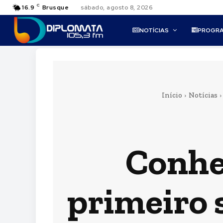
C
16.9
Brusque
sábado, agosto 8, 2026
NOTÍCIAS
PROGR
Início
Notícias
Conhe
primeiro 