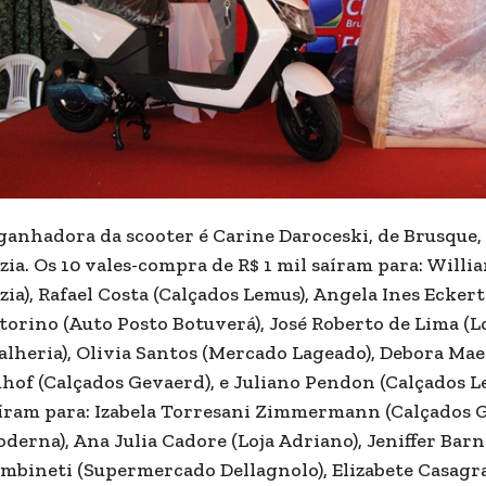
ganhadora da scooter é Carine Daroceski, de Brusque
zia. Os 10 vales-compra de R$ 1 mil saíram para: Willi
zia), Rafael Costa (Calçados Lemus), Angela Ines Eckert
torino (Auto Posto Botuverá), José Roberto de Lima (L
alheria), Olivia Santos (Mercado Lageado), Debora Mae
hof (Calçados Gevaerd), e Juliano Pendon (Calçados Le
íram para: Izabela Torresani Zimmermann (Calçados Ge
derna), Ana Julia Cadore (Loja Adriano), Jeniffer Barn
mbineti (Supermercado Dellagnolo), Elizabete Casagra