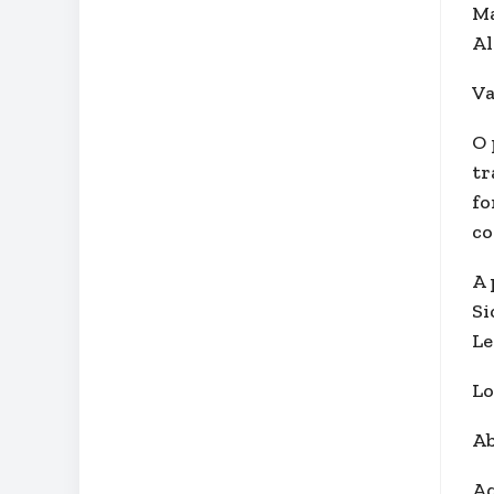
Ma
Al
Va
O 
tr
fo
co
A 
Si
Le
Lo
Ab
A