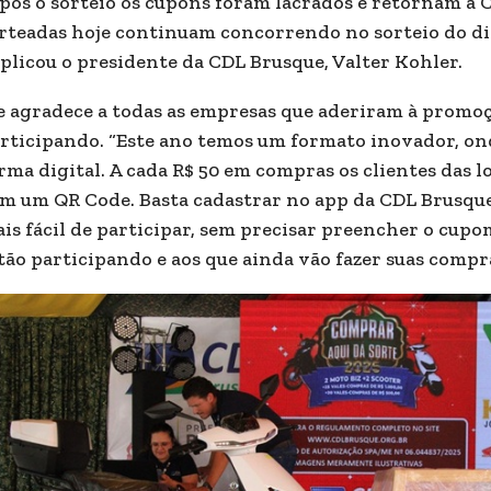
pós o sorteio os cupons foram lacrados e retornam a 
rteadas hoje continuam concorrendo no sorteio do dia
plicou o presidente da CDL Brusque, Valter Kohler.
e agradece a todas as empresas que aderiram à promoçã
rticipando. “Este ano temos um formato inovador, on
rma digital. A cada R$ 50 em compras os clientes das
m um QR Code. Basta cadastrar no app da CDL Brusque
is fácil de participar, sem precisar preencher o cupom
tão participando e aos que ainda vão fazer suas compra