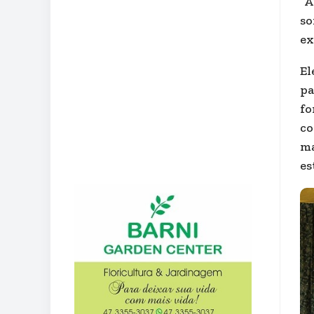
“A
so
ex
El
pa
fo
co
ma
es