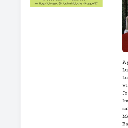
A 
Lu
Lu
Vi
Jo
Im
sa
Mo
Ba