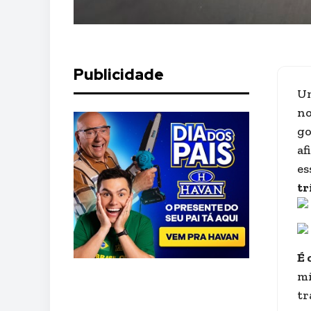
Publicidade
Um
no
go
af
es
tr
É 
mi
tr