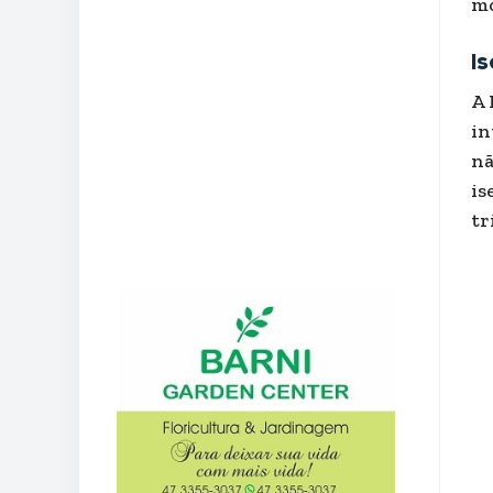
mo
Is
A 
in
nã
is
tr