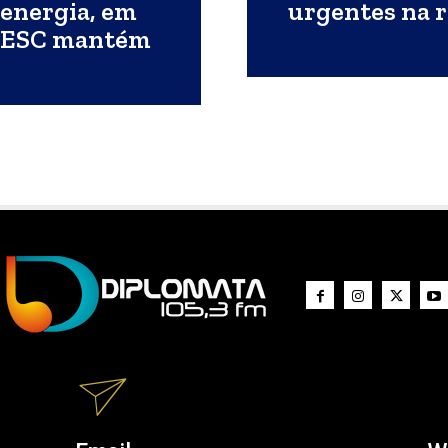
 energia, em
urgentes na r
ELESC mantém