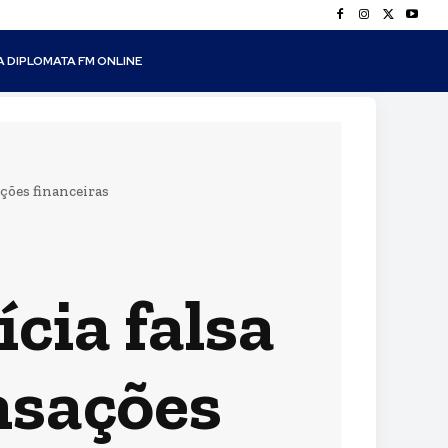
A DIPLOMATA FM ONLINE
ções financeiras
cia falsa
nsações