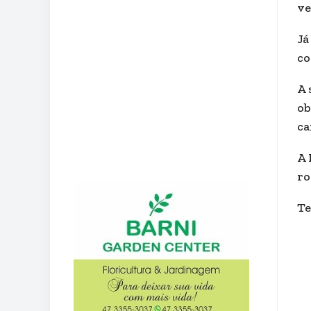
ve
Já
co
A 
ob
ca
A 
ro
Te