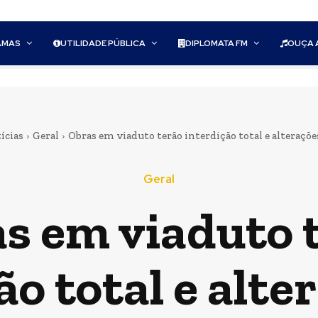
AMAS
UTILIDADE PÚBLICA
DIPLOMATA FM
OUÇA 
ícias
Geral
Obras em viaduto terão interdição total e alteraçõe
Geral
s em viaduto 
ão total e alte