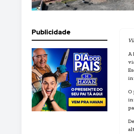
Publicidade
Vi
A 
vi
Es
in
O 
in
pa
De
al