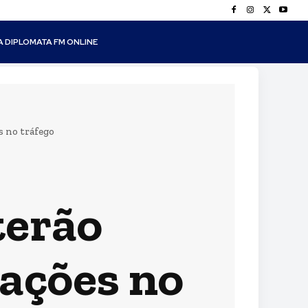
A DIPLOMATA FM ONLINE
s no tráfego
terão
rações no