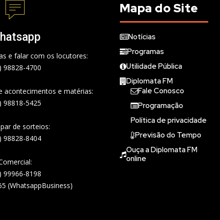
Mapa do Site
hatsapp
Notícias
Programas
s e falar com os locutores:
Utilidade Pública
) 98828-4700
Diplomata FM
Fale Conosco
de acontecimentos e matérias:
) 98818-5425
Programação
Política de privacidade
ipar de sorteios:
Previsão do Tempo
) 98828-8404
Ouça a Diplomata FM
online
Comercial:
) 99966-8198
65 (WhatsappBusiness)