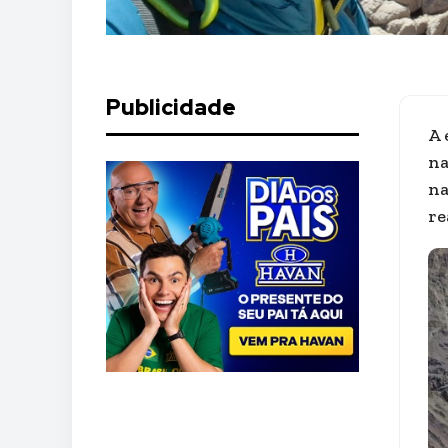
Publicidade
A 
na
na
re