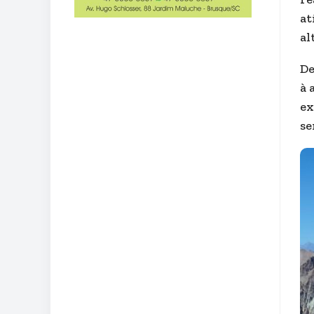
at
al
De
à 
ex
se