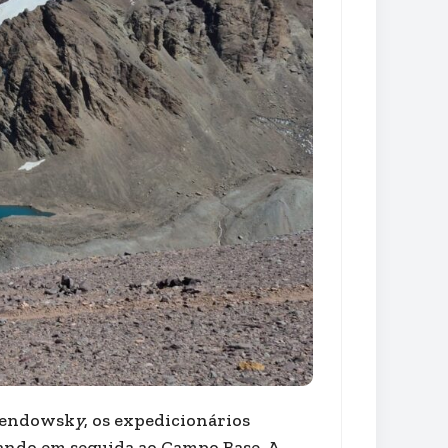
alendowsk
y
, os expedicionários
ando em seguida ao Campo Base. A