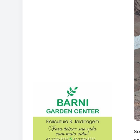
So
re