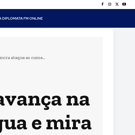
A DIPLOMATA FM ONLINE
ira ataque ao cume...
avança na
ua e mira