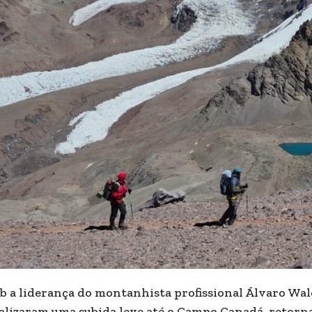
b a liderança do montanhista profissional Álvaro W
alizaram uma subida leve até o Campo Canadá, retorn