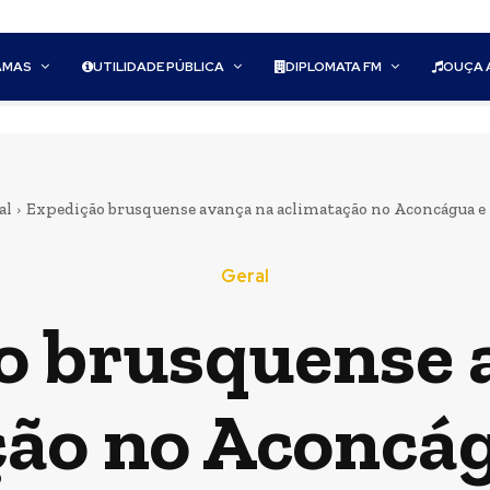
AMAS
UTILIDADE PÚBLICA
DIPLOMATA FM
OUÇA 
al
Expedição brusquense avança na aclimatação no Aconcágua e m
Geral
o brusquense 
ção no Aconcág