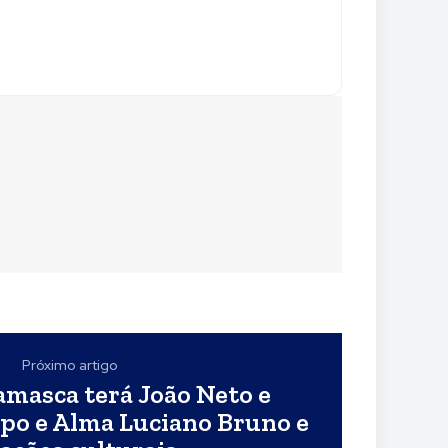
Próximo artigo
amasca terá João Neto e
rpo e Alma Luciano Bruno e