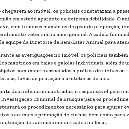
 chegarem ao imóvel, os policiais constataram a pres
emão em estado aparente de extrema debilidade. O an
ave, com tumores mamários de grande proporção, in
endimento veterinário emergencial. A cadela foi im
la equipe da Diretoria de Bem-Estar Animal para aten
rante as averiguações no imóvel, os policiais també
los mantidos em baias e gaiolas individuais, além de
objetos comumente associados à prática de rinhas ou
ásticas, luvas de proteção e protetores de bico.
ante dos indícios encontrados, o responsável pelo imó
 Investigação Criminal de Brusque para os procediment
staurará os procedimentos necessários para apurar ev
atos a animais e promoção de rinhas, bem como para ve
nutenção dos animais encontrados no local.