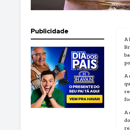
Publicidade
A 
Br
ba
po
A 
qu
re
fo
A 
do
re