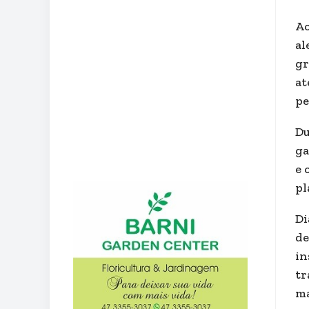
Ao
al
gr
at
pe
Du
ga
e 
pl
Di
de
in
tr
ma