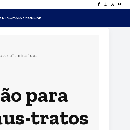
A DIPLOMATA FM ONLINE
tos e "rinhas" de...
ção para
us-tratos