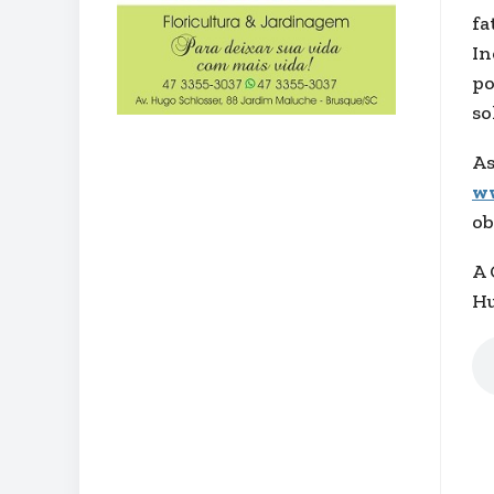
fa
In
po
so
As
w
ob
A 
Hu