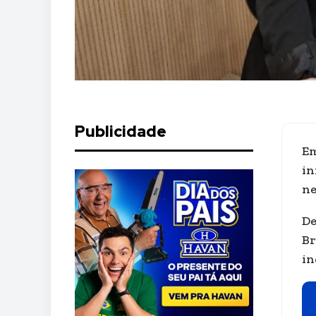
Publicidade
Em
in
ne
De
Br
in