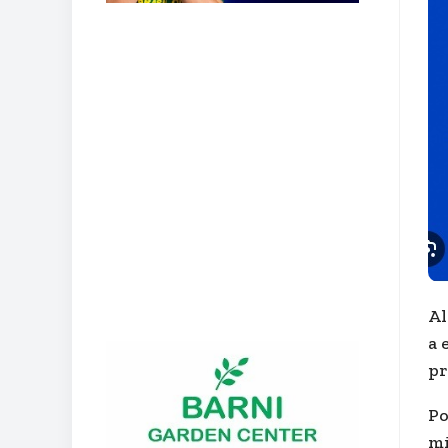
Al
a 
pr
Po
mi