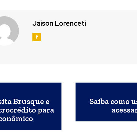
Jaison Lorenceti
ita Brusque e
Saiba como us
crocrédito para
acessar
econômico