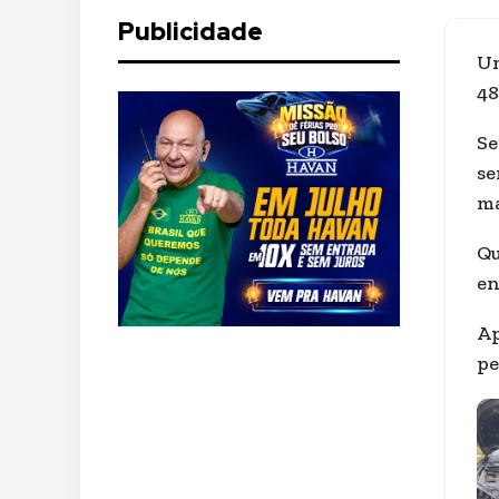
Publicidade
Um
48
Se
se
ma
Qu
en
Ap
pe