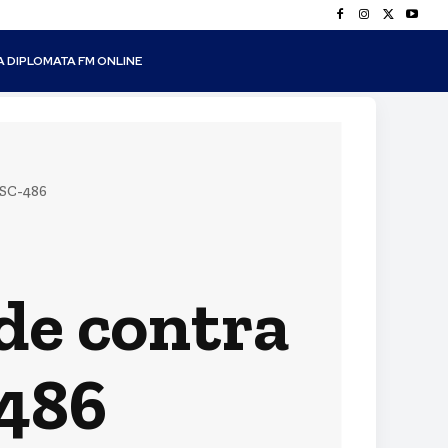
A DIPLOMATA FM ONLINE
 SC-486
ide contra
-486