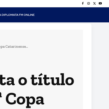
A DIPLOMATA FM ONLINE
pa Catarinense...
a o título
ª Copa