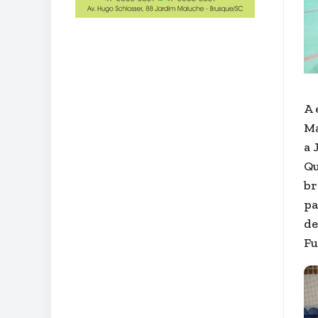
A 
Ma
a 
Qu
br
pa
de
Fu