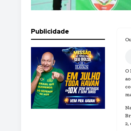
Publicidade
Ou
O 
ao
co
ma
Na
Br
2,