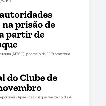
ACIBr)...
e autoridades
 na prisão de
a partir de
sque
Catarina (MPSC), por meio da 3ª Promotoria
al do Clube de
e novembro
pcionais (Apae) de Brusque realiza no dia 4