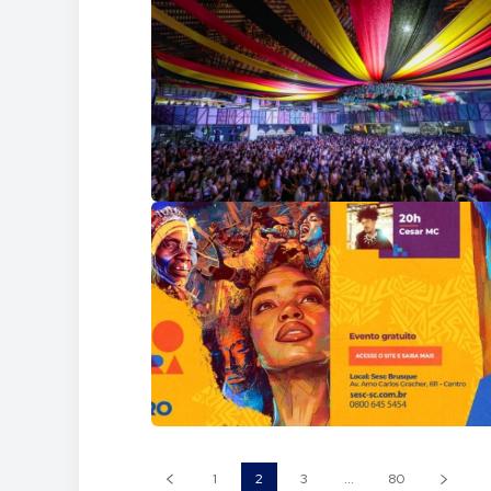
1
2
3
...
80