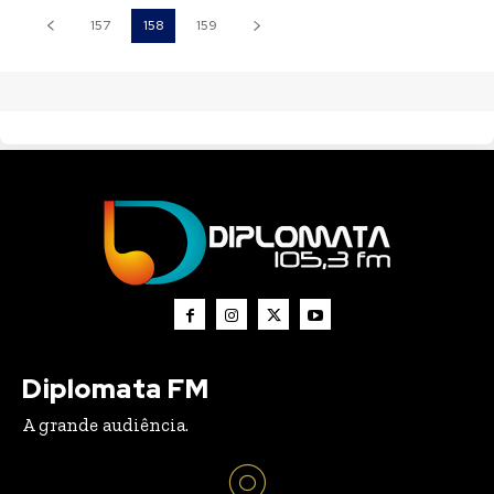
157
158
159
Diplomata FM
A grande audiência.