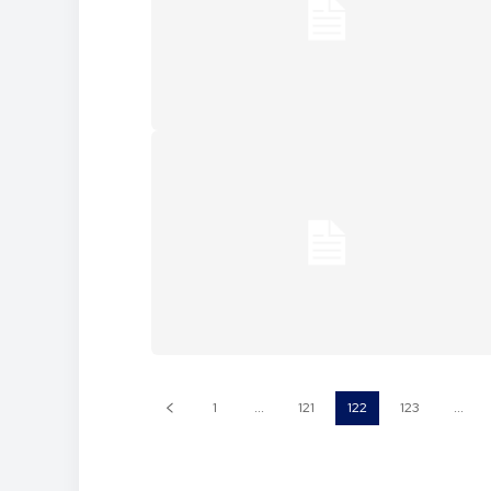
1
...
121
122
123
...