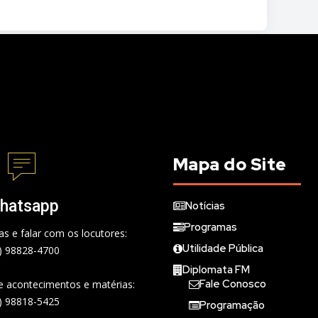
Mapa do Site
hatsapp
Notícias
Programas
s e falar com os locutores:
Utilidade Pública
) 98828-4700
Diplomata FM
Fale Conosco
de acontecimentos e matérias:
) 98818-5425
Programação