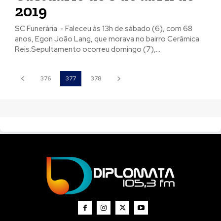
2019
SC Funerária - Faleceu às 13h de sábado (6), com 68
anos, Egon João Lang, que morava no bairro Cerâmica
Reis.Sepultamento ocorreu domingo (7),...
376
377
378