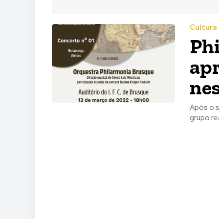
Cultura
Ph
apr
nes
Após o s
grupo rea