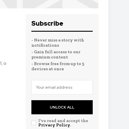
Subscribe
- Never miss a story with
notifications
- Gain full access to our
premium content
, o
- Browse free from up to 5
devices at once
UNLOCK ALL
I've read and accept the
Privacy Policy
.