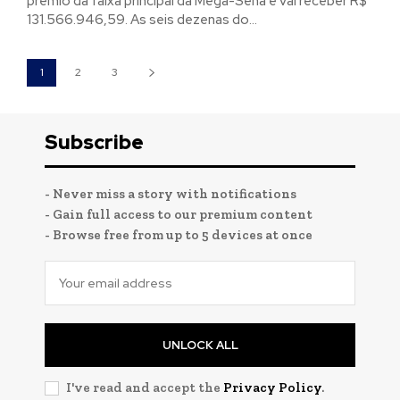
prêmio da faixa principal da Mega-Sena e vai receber R$
131.566.946,59. As seis dezenas do...
1
2
3
Subscribe
- Never miss a story with notifications
- Gain full access to our premium content
- Browse free from up to 5 devices at once
UNLOCK ALL
I've read and accept the
Privacy Policy
.