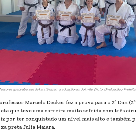
essores guabirubenses de karatê fazem graduação em Joinville. (Foto: Divulgação / Prefeitu
professor Marcelo Decker fez a prova para o 2º Dan (2º
leta que teve uma carreira muito sofrida com três cir
liz por ter conquistado um nível mais alto e também 
ixa preta Julia Maiara.