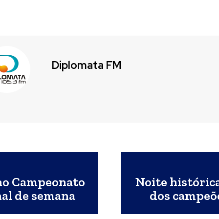
Diplomata FM
 no Campeonato
Noite históric
nal de semana
dos campeõe