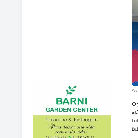
Prof
O 
at
fe
fa