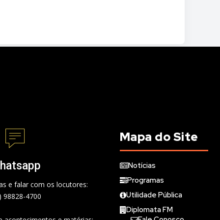
Mapa do Site
hatsapp
Notícias
Programas
s e falar com os locutores:
Utilidade Pública
) 98828-4700
Diplomata FM
Fale Conosco
de acontecimentos e matérias: