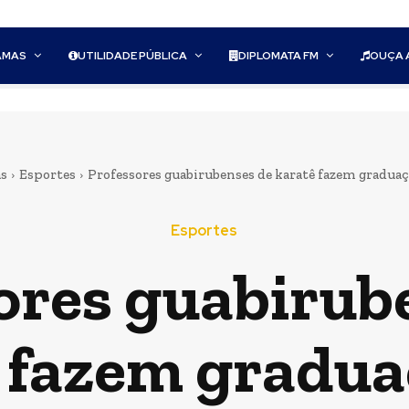
AMAS
UTILIDADE PÚBLICA
DIPLOMATA FM
OUÇA 
as
Esportes
Professores guabirubenses de karatê fazem graduaç
Esportes
ores guabirub
 fazem gradu