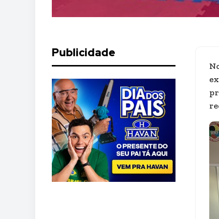
Publicidade
No
ex
pr
re