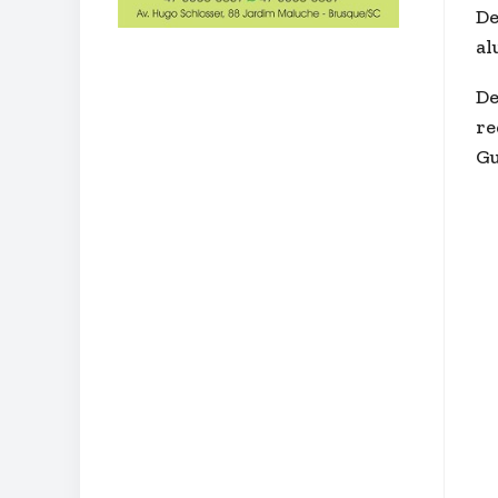
De
al
De
re
Gu