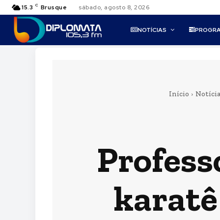
C
15.3
Brusque
sábado, agosto 8, 2026
NOTÍCIAS
PROGR
Início
Notíci
Profess
karatê