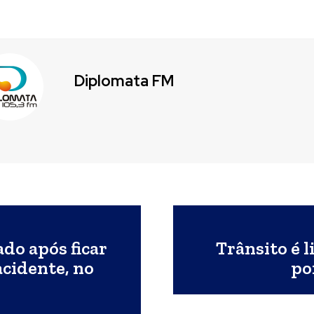
Diplomata FM
ado após ficar
Trânsito é 
cidente, no
po