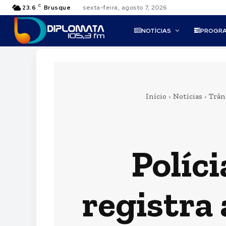
C
23.6
Brusque
sexta-feira, agosto 7, 2026
NOTÍCIAS
PROGR
Início
Notícias
Trân
Políc
registra