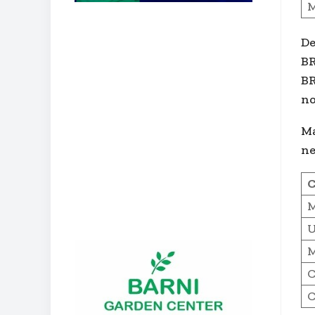
M
De
BR
BR
no
Ma
ne
C
M
U
M
C
C