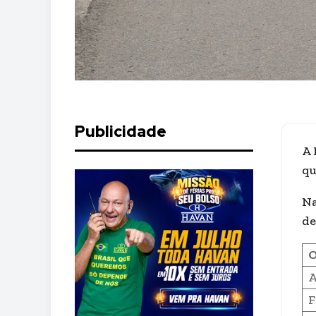
Publicidade
A 
qu
Na
de
O
A
F