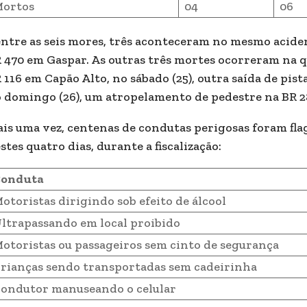
ortos
04
06
ntre as seis mores, três aconteceram no mesmo acident
 470 em Gaspar. As outras três mortes ocorreram na qu
 116 em Capão Alto, no sábado (25), outra saída de pis
 domingo (26), um atropelamento de pedestre na BR 
is uma vez, centenas de condutas perigosas foram fla
stes quatro dias, durante a fiscalização:
onduta
otoristas dirigindo sob efeito de álcool
ltrapassando em local proibido
otoristas ou passageiros sem cinto de segurança
rianças sendo transportadas sem cadeirinha
ondutor manuseando o celular