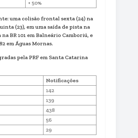
+ 50%
e: uma colisão frontal sexta (24) na
inta (23), em uma saída de pista na
ta na BR 101 em Balneário Camboriú, e
282 em Águas Mornas.
gradas pela PRF em Santa Catarina
Notificações
142
139
438
56
29