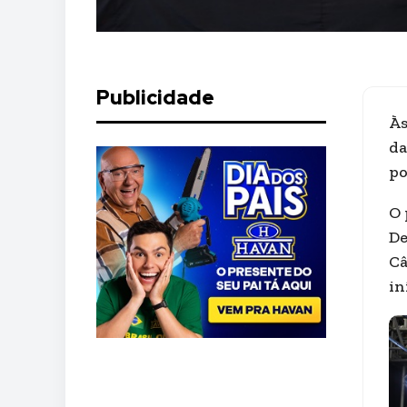
Publicidade
Às
da
po
O 
De
Câ
in