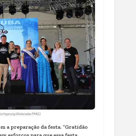
el Hochsprung Watanabe PMG)
m a preparação da festa. “Gratidão
m esforços para que essa festa