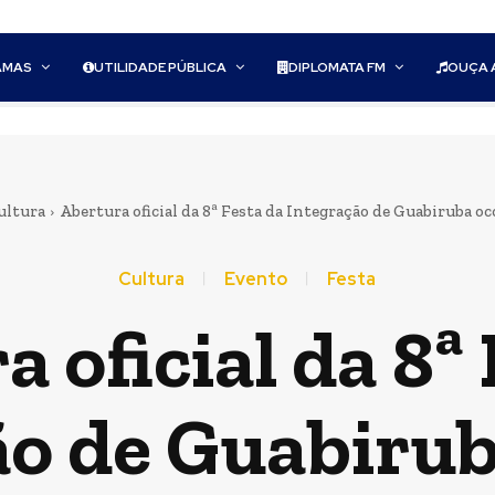
AMAS
UTILIDADE PÚBLICA
DIPLOMATA FM
OUÇA 
ultura
Abertura oficial da 8ª Festa da Integração de Guabiruba oco
Cultura
Evento
Festa
 oficial da 8ª
ão de Guabirub