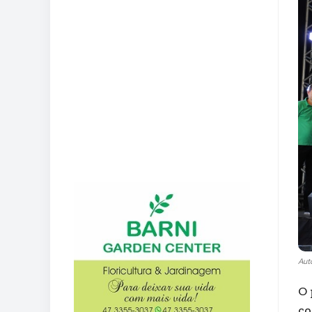
Aut
O 
co