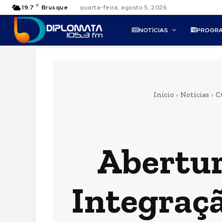
C
19.7
Brusque
quarta-feira, agosto 5, 2026
NOTÍCIAS
PROGR
Início
Notícias
C
Abertura
Integraç