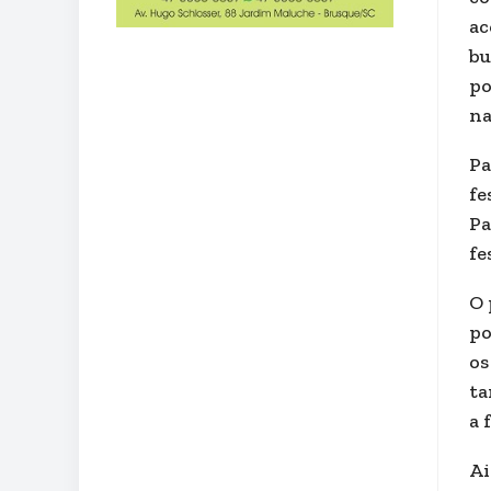
ac
bu
po
na
Pa
fe
Pa
fe
O 
po
os
ta
a 
Ai