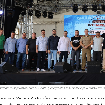
oridades prestigiaram abertura do evento, que segue até a noite de domingo. (Foto: Gabri
prefeito Valmir Zirke afirmou estar muito contente co
m cada um dos secretários e assessores que não medira